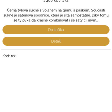
Měrná
2 400 Kč / 1 ks
cena:
Černá tylová sukně s volánem na gumu s páskem. Součástí
sukně je saténová spodnice, která je šitá samostatně. Díky tomu
se tylovka dá krásně kombinovat i se šaty či jiným...
Do košíku
Detail
Kód:
168