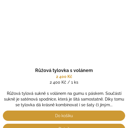
Růžová tylovka s volánem
2 400 Kč
Měrná
2 400 Kč / 1 ks
cena:
Růžová tylová sukně s volánem na gumu s páskem. Součástí
sukně je saténová spodnice, která je šitá samostatně. Díky tomu
se tylovka dá krásně kombinovat i se šaty či jiným...
Do košíku