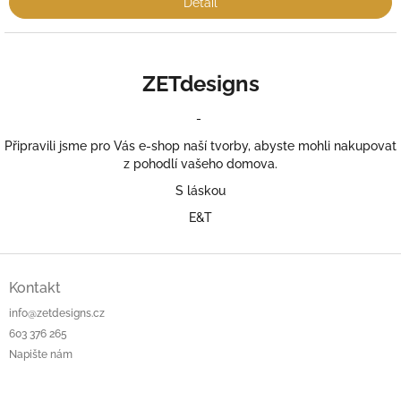
Detail
ZETdesigns
-
Připravili jsme pro Vás e-shop naší tvorby, abyste mohli nakupovat
z pohodlí vašeho domova.
S láskou
E&T
Z
á
Kontakt
p
info@zetdesigns.cz
a
603 376 265
t
Napište nám
í