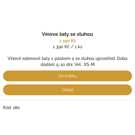
Vínove šaty se stuhou
1 390 Kč
Měrná
1 390 Kč / 1 ks
cena:
Vínové satenové šaty s páskem a se stuhou uprostřed. Doba
dodání: 5-10 dní. Vel.: XS-M
Do košíku
Detail
Kód:
180