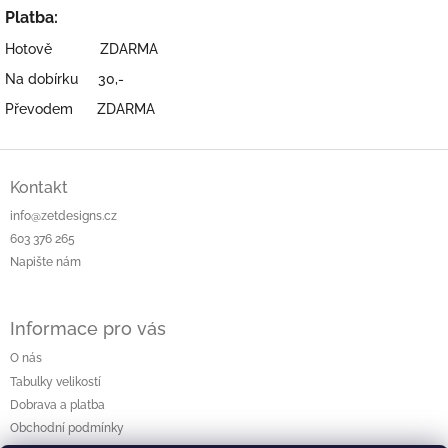
Platba:
Hotově ZDARMA
Na dobírku 30,-
Převodem ZDARMA
Z
á
Kontakt
p
info@zetdesigns.cz
a
603 376 265
t
Napište nám
í
Informace pro vás
O nás
Tabulky velikostí
Dobrava a platba
Obchodní podmínky