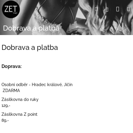
Přejít
Nák
Hledat
Přihlášení
na
obsah
koší
Dobrava a platba
Dobrava a platba
Doprava:
Osobní odběr - Hradec králové, Jičín
ZDARMA
Zásilkovna do ruky
129
,-
Zásilkovna Z point
89,-