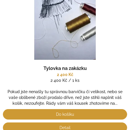
Tylovka na zakázku
2 400 Kč
Měrná
2 400 Kč / 1 ks
cena:
Pokud jste nenašly tu správnou barvičku či velikost, nebo se
vaše oblíbené zboží prodalo dříve, než jste stihli naplnit váš
košík, nezoufejte. Rády vám váš kousek zhotovíme na...
Do košíku
Detail