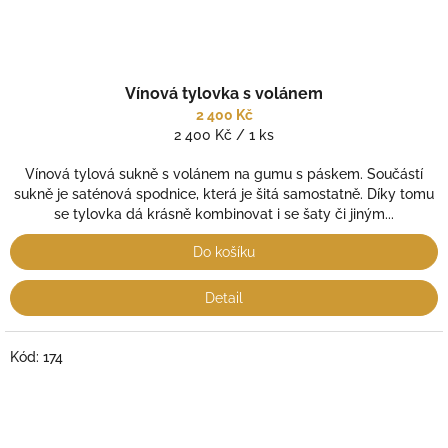
Vínová tylovka s volánem
2 400 Kč
Měrná
2 400 Kč / 1 ks
cena:
Vínová tylová sukně s volánem na gumu s páskem. Součástí
sukně je saténová spodnice, která je šitá samostatně. Díky tomu
se tylovka dá krásně kombinovat i se šaty či jiným...
Do košíku
Detail
Kód:
174