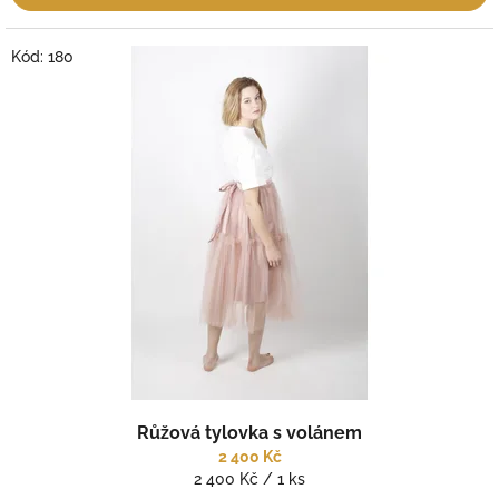
Kód:
180
Růžová tylovka s volánem
2 400 Kč
Měrná
2 400 Kč / 1 ks