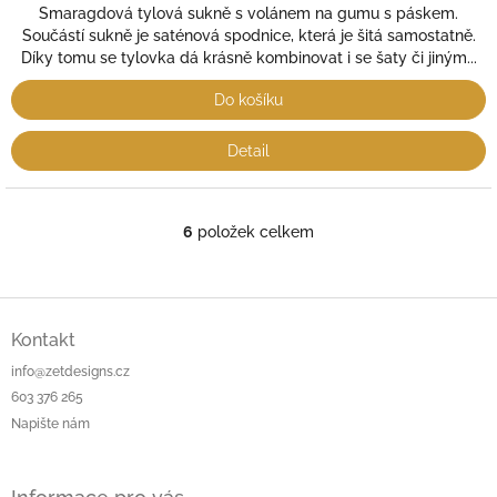
Smaragdová tylová sukně s volánem na gumu s páskem.
Součástí sukně je saténová spodnice, která je šitá samostatně.
Díky tomu se tylovka dá krásně kombinovat i se šaty či jiným...
Do košíku
Detail
6
položek celkem
O
v
l
á
Z
d
á
Kontakt
a
p
c
info@zetdesigns.cz
a
í
603 376 265
t
p
Napište nám
í
r
v
k
y