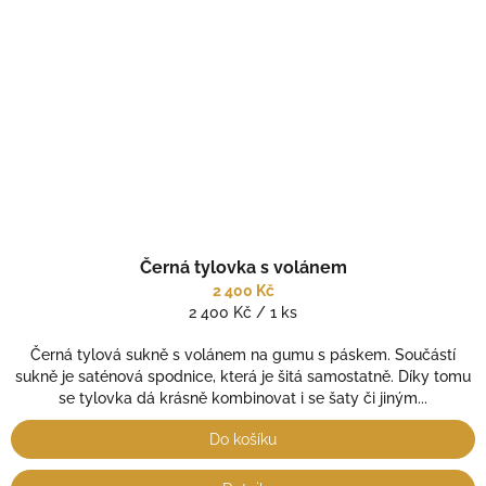
Černá tylovka s volánem
2 400 Kč
Měrná
2 400 Kč / 1 ks
cena:
Černá tylová sukně s volánem na gumu s páskem. Součástí
sukně je saténová spodnice, která je šitá samostatně. Díky tomu
se tylovka dá krásně kombinovat i se šaty či jiným...
Do košíku