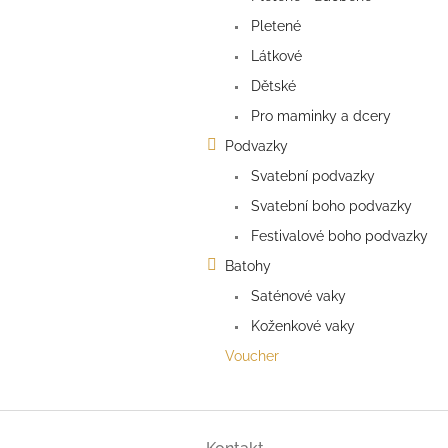
n
e
Pletené
l
Látkové
Dětské
Pro maminky a dcery
Podvazky
Svatební podvazky
Svatební boho podvazky
Festivalové boho podvazky
Batohy
Saténové vaky
Koženkové vaky
Voucher
Z
á