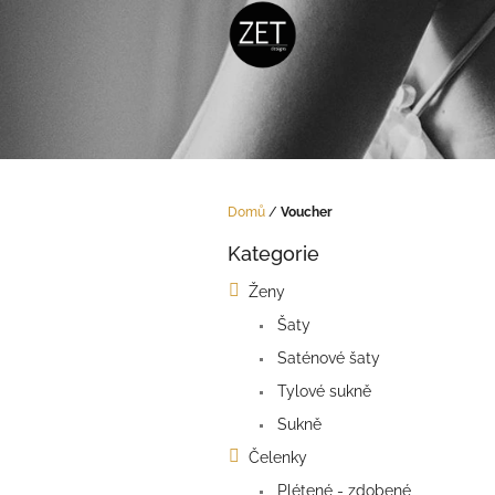
Přejít
na
obsah
Domů
/
Voucher
P
Kategorie
o
Přeskočit
kategorie
s
Ženy
t
Šaty
r
a
Saténové šaty
n
Tylové sukně
n
í
Sukně
p
Čelenky
a
Plétené - zdobené