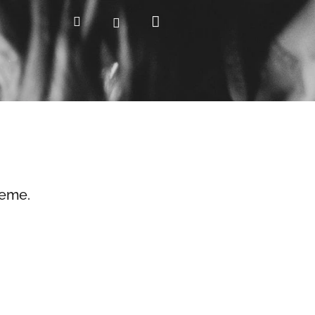
Nákupní
Hledat
Přihlášení
košík
jeme.