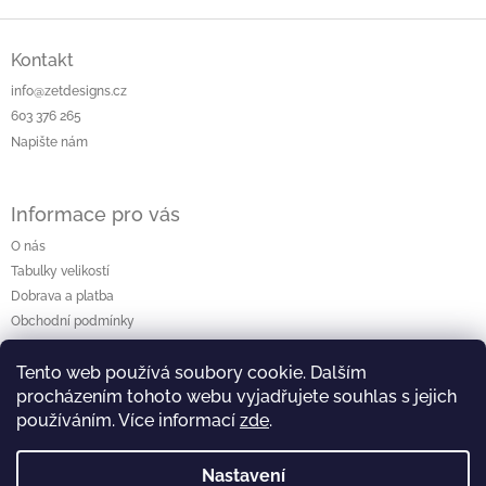
Z
á
Kontakt
p
info@zetdesigns.cz
a
603 376 265
t
Napište nám
í
Informace pro vás
O nás
Tabulky velikostí
Dobrava a platba
Obchodní podmínky
Vrácení a výměna
Tento web používá soubory cookie. Dalším
Podmínky ochrany osobních údajů
procházením tohoto webu vyjadřujete souhlas s jejich
Reklamace
používáním. Více informací
zde
.
Nastavení