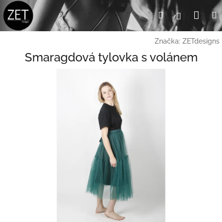
Přejít
Nák
Hledat
Přihlášení
na
obsah
koší
Značka:
ZETdesigns
Smaragdová tylovka s volánem