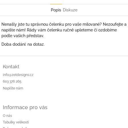
Facebook
Popis
Diskuze
Nenašly jste tu správnou čelenku pro vaše milované? Nezoufejte a
napište nám! Rády vám čelenku ručně upleteme či ozdobíme
podle vašich představ.
Doba dodání: na dotaz.
Z
á
Kontakt
p
info@zetdesigns.cz
a
603 376 265
t
Napište nám
í
Informace pro vás
O nás
Tabulky velikostí