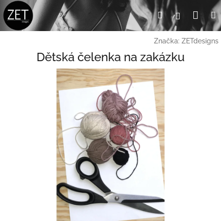
Přejít
Nák
Hledat
Přihlášení
na
obsah
koší
Značka:
ZETdesigns
Dětská čelenka na zakázku