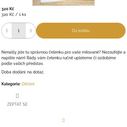
320 Kč
Měrná
320 Kč / 1 ks
cena:
Do košíku
Nenašly jste tu správnou čelenku pro vaše milované? Nezoufejte a
napište nám! Rády vám čelenku ručně upleteme či ozdobíme
podle vašich představ.
Doba dodání: na dotaz.
Kategorie
:
Dětské
ZEPTAT SE