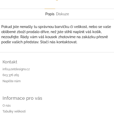
Facebook
Popis
Diskuze
Pokud jste nenašly tu správnou barvičku či velikost, nebo se vaše
oblíbené zboží prodalo dříve, než jste stihli naplnit váš košík,
nezoufejte. Rády vám váš kousek zhotovíme na zakázku přesně
podle vašich představ.
Stačí nás kontaktovat.
Z
á
Kontakt
p
info@zetdesigns.cz
a
603 376 265
t
Napište nám
í
Informace pro vás
O nás
Tabulky velikostí