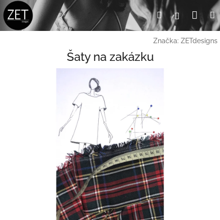
Přejít
Nák
Hledat
Přihlášení
na
obsah
koší
Značka:
ZETdesigns
Šaty na zakázku