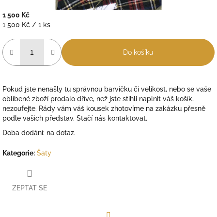
1 500 Kč
Měrná
1 500 Kč / 1 ks
cena:
Do košíku
Pokud jste nenašly tu správnou barvičku či velikost, nebo se vaše
oblíbené zboží prodalo dříve, než jste stihli naplnit váš košík,
nezoufejte. Rády vám váš kousek zhotovíme na zakázku přesně
podle vašich představ.
Stačí nás kontaktovat.
Doba dodání: na dotaz.
Kategorie
:
Šaty
ZEPTAT SE