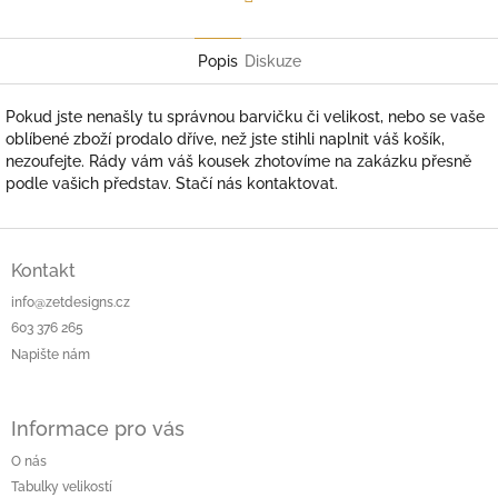
Facebook
Popis
Diskuze
Pokud jste nenašly tu správnou barvičku či velikost, nebo se vaše
oblíbené zboží prodalo dříve, než jste stihli naplnit váš košík,
nezoufejte. Rády vám váš kousek zhotovíme na zakázku přesně
podle vašich představ.
Stačí nás kontaktovat.
Z
á
Kontakt
p
info@zetdesigns.cz
a
603 376 265
t
Napište nám
í
Informace pro vás
O nás
Tabulky velikostí