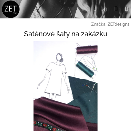
Přejít
Nák
Hledat
Přihlášení
na
obsah
koší
Značka:
ZETdesigns
Saténové šaty na zakázku