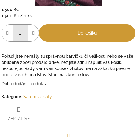
1 500 Kč
Měrná
1 500 Kč / 1 ks
cena:
Do košíku
Pokud jste nenašly tu správnou barvičku či velikost, nebo se vaše
oblíbené zboží prodalo dříve, než jste stihli naplnit váš košík,
nezoufejte. Rády vám váš kousek zhotovíme na zakázku přesně
podle vašich představ.
Stačí nás kontaktovat.
Doba dodání: na dotaz.
Kategorie
:
Saténové šaty
ZEPTAT SE