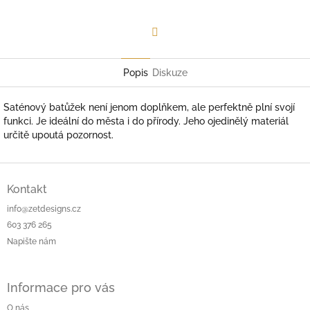
Facebook
Popis
Diskuze
Saténový batůžek není jenom doplňkem, ale perfektně plní svojí
funkci. Je ideální do města i do přírody. Jeho ojedinělý materiál
určitě upoutá pozornost.
Z
á
Kontakt
p
info@zetdesigns.cz
a
603 376 265
t
Napište nám
í
Informace pro vás
O nás