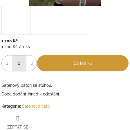
1 200 Kč
Měrná
1 200 Kč / 1 ks
cena:
Do košíku
Saténový batoh se stuhou.
Doba dodání: ihned k odeslání.
Kategorie
:
Saténové vaky
ZEPTAT SE