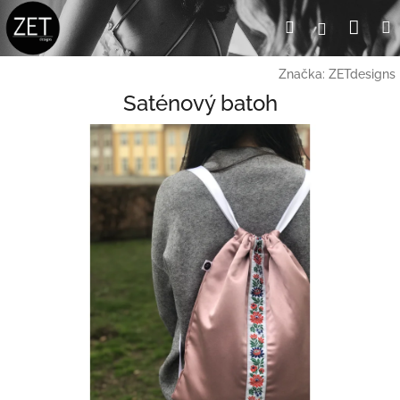
Přejít
Nák
Hledat
Přihlášení
na
obsah
koší
Značka:
ZETdesigns
Saténový batoh