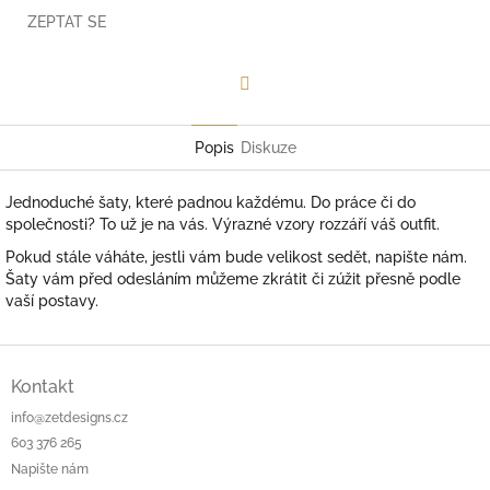
ZEPTAT SE
Facebook
Popis
Diskuze
Jednoduché šaty, které padnou každému. Do práce či do
společnosti? To už je na vás. Výrazné vzory rozzáří váš outfit.
Pokud stále váháte, jestli vám bude velikost sedět, napište nám.
Šaty vám před odesláním můžeme zkrátit či zúžit přesně podle
vaší postavy.
Z
á
Kontakt
p
info@zetdesigns.cz
a
603 376 265
t
Napište nám
í