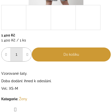
1 400 Kč
Měrná
1 400 Kč / 1 ks
cena:
Do košíku
Vzorované šaty.
Doba dodání: ihned k odeslání.
Vel.: XS-M
Kategorie
:
Ženy