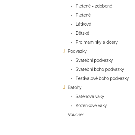
a
Plétené - zdobené
n
e
Pletené
l
Látkové
Dětské
Pro maminky a dcery
Podvazky
Svatební podvazky
Svatební boho podvazky
Festivalové boho podvazky
Batohy
Saténové vaky
Koženkové vaky
Voucher