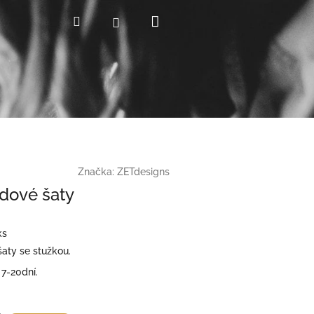
Nákupní
Hledat
Přihlášení
košík
Značka:
ZETdesigns
dové šaty
ks
aty se stužkou.
7-20dní.