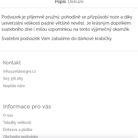
Popis
Diskuze
Podvazek je příjemně pružný, pohodlně se přizpůsobí noze a díky
univerzální velikosti padne většině nevěst. Je krásným doplňkem
svatebního dne i milou vzpomínkou na tento výjimečný okamžik.
Svatební podvazek Vám zabalíme do dárkové krabičky.
Z
á
Kontakt
p
info@zetdesigns.cz
a
603 376 265
t
Napište nám
í
Informace pro vás
O nás
Tabulky velikostí
Dobrava a platba
Obchodní podmínky