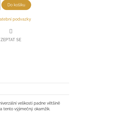
Do košíku
atební podvazky
ZEPTAT SE
verzální velikosti padne většině
a tento výjimečný okamžik.