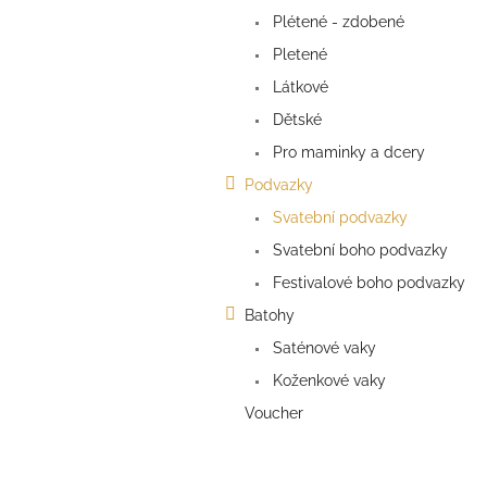
a
Plétené - zdobené
n
e
Pletené
l
Látkové
Dětské
Pro maminky a dcery
Podvazky
Svatební podvazky
Svatební boho podvazky
Festivalové boho podvazky
Batohy
Saténové vaky
Koženkové vaky
Voucher