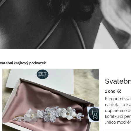
vatební krajkový podvazek
Svatebn
1 090 Kč
Měrná
Elegantní sv
cena:
na detail a kv
doplněna o d
korálku či per
„něco modréh