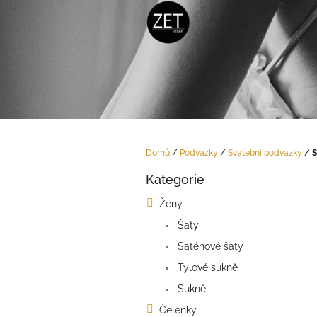
Přejít
na
obsah
Domů
/
Podvazky
/
Svatební podvazky
/
S
P
Kategorie
o
Přeskočit
kategorie
s
Ženy
t
Šaty
r
a
Saténové šaty
n
Tylové sukně
n
í
Sukně
p
Čelenky