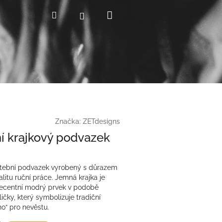
Nákupní
Hledat
Přihlášení
košík
Značka:
ZETdesigns
í krajkový podvazek
atební podvazek vyrobený s důrazem
alitu ruční práce. Jemná krajka je
ecentní modrý prvek v podobě
ličky, který symbolizuje tradiční
o“ pro nevěstu.