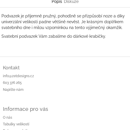
Popis
Diskuze
Podvazek je příjemně pružný, pohodlně se přizpůsobí noze a díky
univerzální velikosti padne většině nevěst. Je krásným doplňkem
svatebního dne i milou vzpomínkou na tento výjimečný okamžik.
Svatební podvazek Vám zabalíme do dárkové krabičky.
Z
á
Kontakt
p
info@zetdesigns.cz
a
603 376 265
t
Napište nám
í
Informace pro vás
O nás
Tabulky velikostí