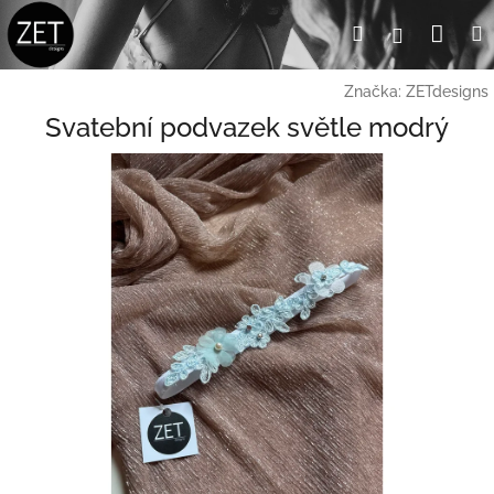
Přejít
Nák
Hledat
Přihlášení
na
obsah
koší
Značka:
ZETdesigns
Svatební podvazek světle modrý