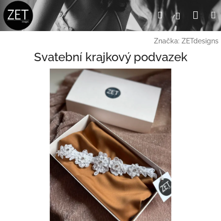
Přejít
Nák
Hledat
Přihlášení
na
obsah
koší
Značka:
ZETdesigns
Svatební krajkový podvazek