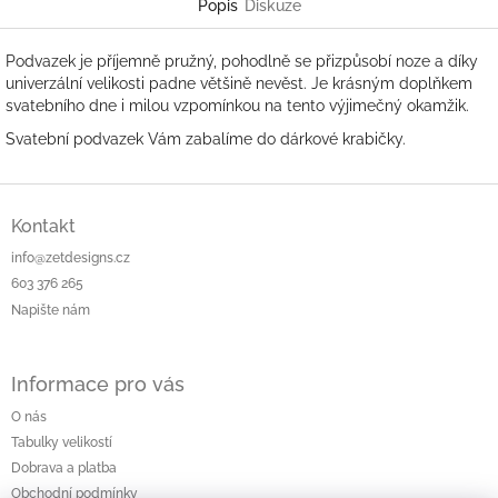
Popis
Diskuze
Podvazek je příjemně pružný, pohodlně se přizpůsobí noze a díky
univerzální velikosti padne většině nevěst. Je krásným doplňkem
svatebního dne i milou vzpomínkou na tento výjimečný okamžik.
Svatební podvazek Vám zabalíme do dárkové krabičky.
Z
á
Kontakt
p
info@zetdesigns.cz
a
603 376 265
t
Napište nám
í
Informace pro vás
O nás
Tabulky velikostí
Dobrava a platba
Obchodní podmínky