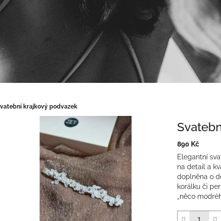
vatební krajkový podvazek
Svatebn
890 Kč
Měrná
Elegantní sv
cena:
na detail a kv
doplněna o d
korálku či per
„něco modréh