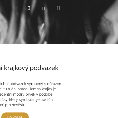
Nákupní
Hledat
Přihlášení
košík
í krajkový podvazek
atební podvazek vyrobený s důrazem
alitu ruční práce. Jemná krajka je
ecentní modrý prvek v podobě
ličky, který symbolizuje tradiční
o“ pro nevěstu.
Do košíku