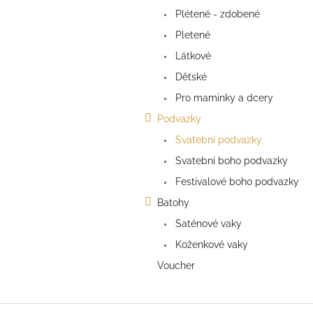
a
Plétené - zdobené
n
e
Pletené
l
Látkové
Dětské
Pro maminky a dcery
Podvazky
Svatební podvazky
Svatební boho podvazky
Festivalové boho podvazky
Batohy
Saténové vaky
Koženkové vaky
Voucher
Z