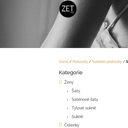
Přejít
na
obsah
Domů
/
Podvazky
/
Svatební podvazky
/
S
P
Kategorie
o
Přeskočit
kategorie
s
Ženy
t
Šaty
r
a
Saténové šaty
n
Tylové sukně
n
í
Sukně
p
Čelenky