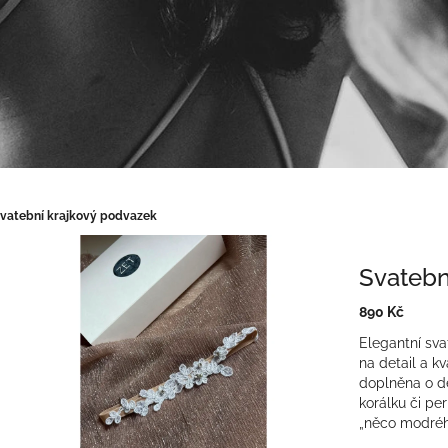
vatební krajkový podvazek
Svatebn
890 Kč
Měrná
Elegantní sv
cena:
na detail a kv
doplněna o d
korálku či per
„něco modréh