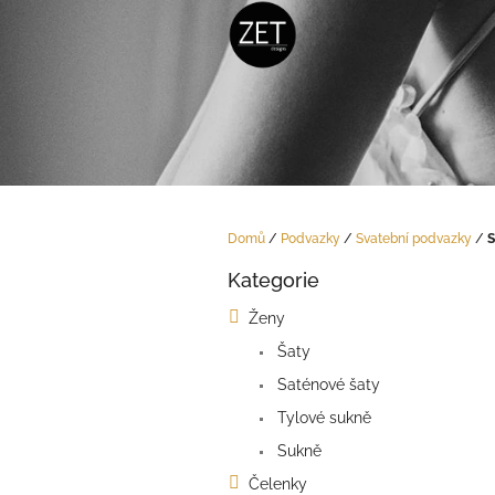
Přejít
na
obsah
Domů
/
Podvazky
/
Svatební podvazky
/
S
P
Kategorie
o
Přeskočit
kategorie
s
Ženy
t
Šaty
r
a
Saténové šaty
n
Tylové sukně
n
í
Sukně
p
Čelenky