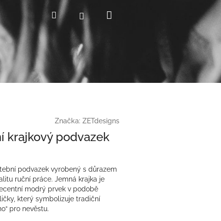
Nákupní
Hledat
Přihlášení
košík
Značka:
ZETdesigns
í krajkový podvazek
atební podvazek vyrobený s důrazem
alitu ruční práce. Jemná krajka je
ecentní modrý prvek v podobě
ličky, který symbolizuje tradiční
o“ pro nevěstu.