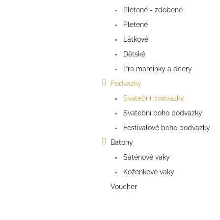
a
Plétené - zdobené
n
e
Pletené
l
Látkové
Dětské
Pro maminky a dcery
Podvazky
Svatební podvazky
Svatební boho podvazky
Festivalové boho podvazky
Batohy
Saténové vaky
Koženkové vaky
Voucher