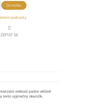
Do košíku
atební podvazky
ZEPTAT SE
verzální velikosti padne většině
a tento výjimečný okamžik.