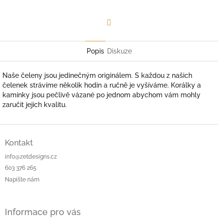
Facebook
Popis
Diskuze
Naše čeleny jsou jedinečným originálem. S každou z našich
čelenek strávíme několik hodin a ručně je vyšíváme. Korálky a
kamínky jsou pečlivě vázané po jednom abychom vám mohly
zaručit jejich kvalitu.
Z
á
Kontakt
p
info@zetdesigns.cz
a
603 376 265
t
Napište nám
í
Informace pro vás