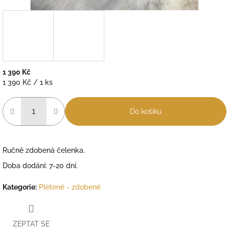
1 390 Kč
Měrná
1 390 Kč / 1 ks
cena:
Do košíku
Ručně zdobená čelenka.
Doba dodání: 7-20 dní.
Kategorie
:
Plétené - zdobené
ZEPTAT SE