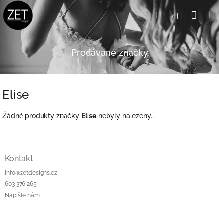
Přejít
Nák
Hledat
Přihlášení
na
obsah
koší
Prodávané značky
Elise
Žádné produkty značky
Elise
nebyly nalezeny...
Z
á
Kontakt
p
info@zetdesigns.cz
a
603 376 265
t
Napište nám
í