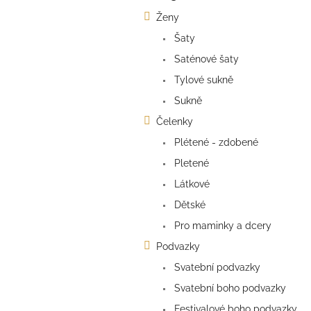
kategorie
s
Ženy
t
Šaty
r
a
Saténové šaty
n
Tylové sukně
n
í
Sukně
p
Čelenky
a
Plétené - zdobené
n
e
Pletené
l
Látkové
Dětské
Pro maminky a dcery
Podvazky
Svatební podvazky
Svatební boho podvazky
Festivalové boho podvazky