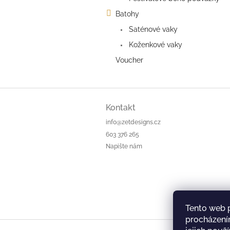
Batohy
Saténové vaky
Koženkové vaky
Voucher
Z
á
Kontakt
p
info@zetdesigns.cz
a
603 376 265
t
Napište nám
í
Tento web 
procházení