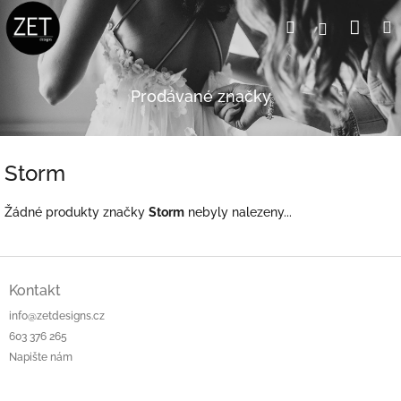
Přejít
Nák
Hledat
Přihlášení
na
obsah
koší
Prodávané značky
Storm
Žádné produkty značky
Storm
nebyly nalezeny...
Z
á
Kontakt
p
info@zetdesigns.cz
a
603 376 265
t
Napište nám
í